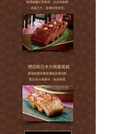
精選錫蘭紅茶製成，以金箔裝飾，
高貴大方，送禮自奉皆宜。
櫻花蝦日本大根蘿蔔糕
蘿蔔糕選用優質臘味及櫻花蝦，
配日本大根製作，味道香濃。