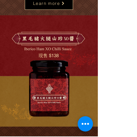
Learn more
​現售 $138