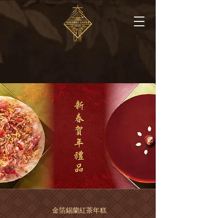
金箔錫蘭紅茶年糕